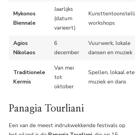
Jaarlijks
Mykonos
Kunsttentoonstell
(datum
Biennale
workshops
varieert)
Agios
6
Vuurwerk, lokale
Nikolaos
december
dansen en muziek
Van mei
Traditionele
Spellen, lokaal ete
tot
Kermis
muziek en dans
oktober
Panagia Tourliani
Een van de meest indrukwekkende festivals op
het eiland is de
Panagia Tourliani
, die op 15