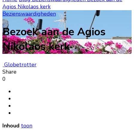
Agios Nikolaos kerk
Bezienswaardigheden
Bezoek aan de Agios
Nikolaos kerk
Globetrotter
Share
0
Inhoud
toon