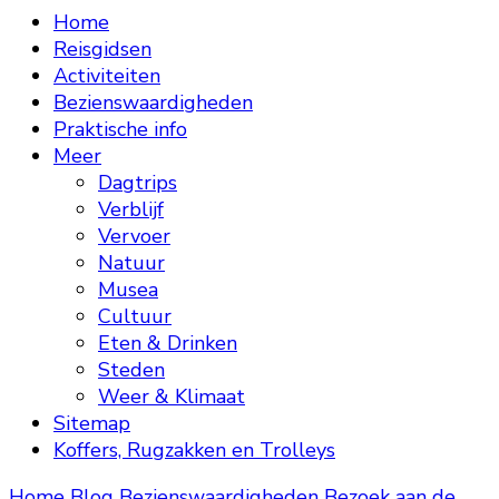
Home
Reisgidsen
Activiteiten
Bezienswaardigheden
Praktische info
Meer
Dagtrips
Verblijf
Vervoer
Natuur
Musea
Cultuur
Eten & Drinken
Steden
Weer & Klimaat
Sitemap
Koffers, Rugzakken en Trolleys
Home
Blog
Bezienswaardigheden
Bezoek aan de