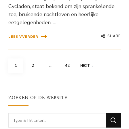
Cycladen, staat bekend om zijn sprankelende
zee, bruisende nachtleven en heerlijke
eetgelegenheden. …
SHARE
LEES VVERDER
Berichten
PAGE
PAGE
PAGE
1
2
…
42
NEXT
paginering
ZOEKEN OP DE WEBSITE
Looking
for