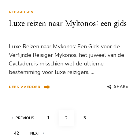
REISGIDSEN
Luxe reizen naar Mykonos: een gids
Luxe Reizen naar Mykonos: Een Gids voor de
Verfijnde Reisiger Mykonos, het juweel van de
Cycladen, is misschien wel de ultieme
bestemming voor luxe reizigers. …
SHARE
LEES VVERDER
Berichten
PAGE
PAGE
PAGE
1
2
3
…
PREVIOUS
paginering
PAGE
42
NEXT