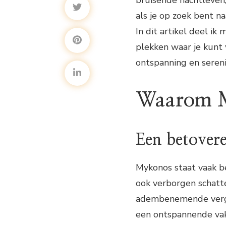
bruisende nachtleven
als je op zoek bent na
In dit artikel deel ik
plekken waar je kunt 
ontspanning en sereni
Waarom M
Een betover
Mykonos staat vaak be
ook verborgen schatte
adembenemende verge
een ontspannende va