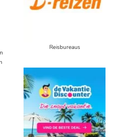
Reisbureaus
un
n