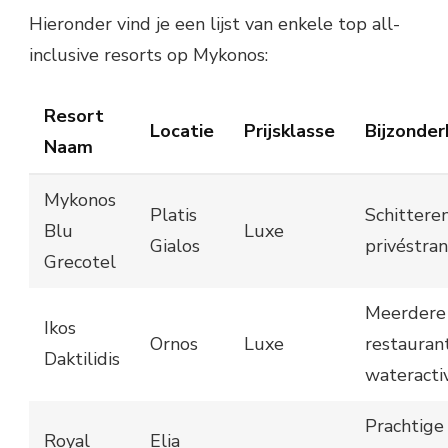
Hieronder vind je een lijst van enkele top all-
inclusive resorts op Mykonos:
Resort
Locatie
Prijsklasse
Bijzonde
Naam
Mykonos
Platis
Schittere
Blu
Luxe
Gialos
privéstran
Grecotel
Meerdere
Ikos
Ornos
Luxe
restaurant
Daktilidis
wateractiv
Prachtige
Royal
Elia