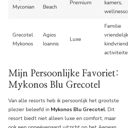
Premium
kamers,
Myconian
Beach
wellness
Familie
Grecotel
Agios
vriendelijk
Luxe
Mykonos
Ioannis
kindvriend
activiteit
Mijn Persoonlijke Favoriet:
Mykonos Blu Grecotel
Van alle resorts heb ik persoonlijk het grootste
plezier beleefd in
Mykonos Blu Grecotel
. Dit
resort biedt niet alleen luxe en comfort, maar
ook een ongeëvenaard uitzicht op het Aegean