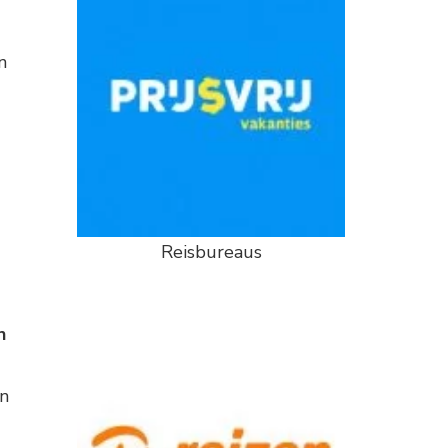
n
Reisbureaus
n
en