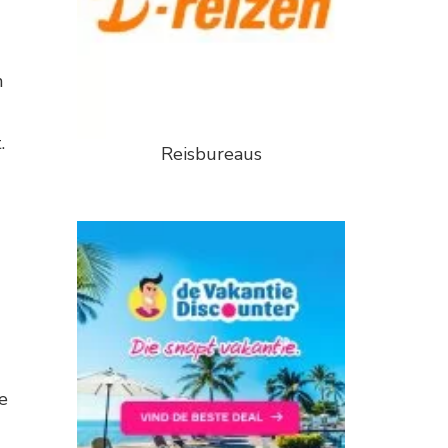
n
.
Reisbureaus
e