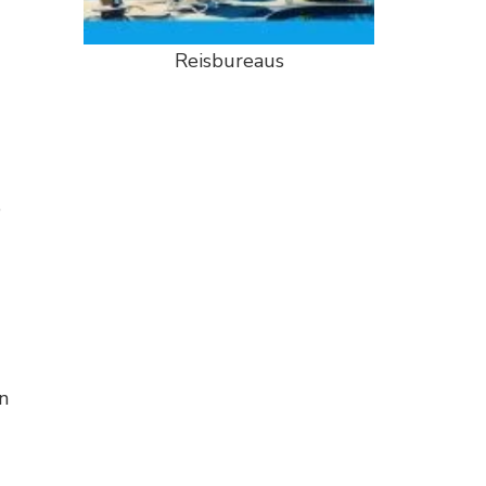
Reisbureaus
e
n