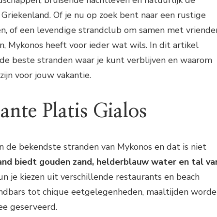
chappen, bruisende nachtleven en natuurlijk de
Griekenland. Of je nu op zoek bent naar een rustige
n, of een levendige strandclub om samen met vriende
, Mykonos heeft voor ieder wat wils. In dit artikel
 de beste stranden waar je kunt verblijven en waarom
zijn voor jouw vakantie.
ante Platis Gialos
van de bekendste stranden van Mykonos en dat is niet
rand biedt gouden zand, helderblauw water en tal va
kun je kiezen uit verschillende restaurants en beach
randbars tot chique eetgelegenheden, maaltijden word
zee geserveerd.