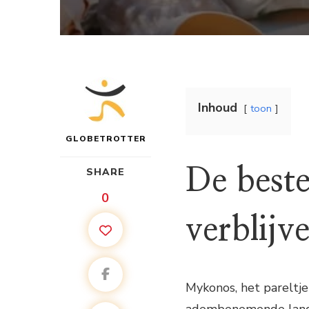
Inhoud
toon
GLOBETROTTER
De beste
SHARE
0
verblij
Mykonos, het pareltje