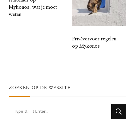
Autohuur op
Mykonos: wat je moet
weten
Privévervoer regelen
op Mykonos
ZOEKEN OP DE WEBSITE
Looking
for
Something?