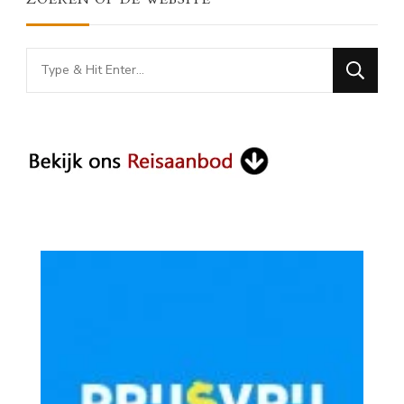
Looking
for
Something?