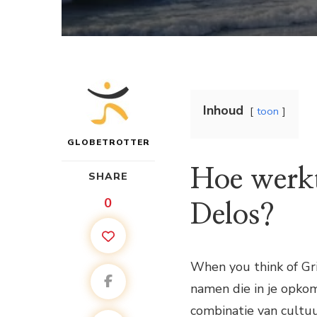
Inhoud
toon
GLOBETROTTER
Hoe werkt
SHARE
0
Delos?
When you think of Gri
namen die in je opko
combinatie van cultu