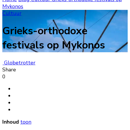
Mykonos
Cultuur
Grieks-orthodoxe
festivals op Mykonos
Globetrotter
Share
0
Inhoud
toon