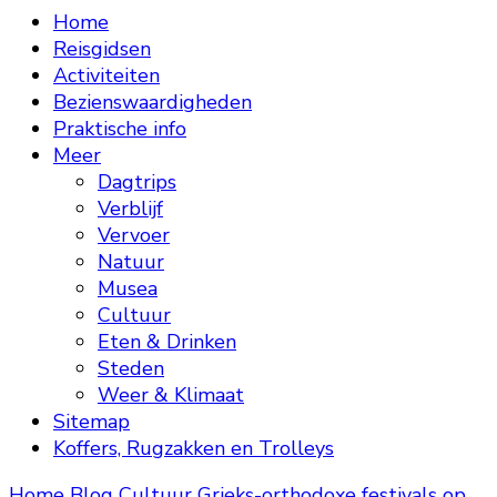
Home
Reisgidsen
Activiteiten
Bezienswaardigheden
Praktische info
Meer
Dagtrips
Verblijf
Vervoer
Natuur
Musea
Cultuur
Eten & Drinken
Steden
Weer & Klimaat
Sitemap
Koffers, Rugzakken en Trolleys
Home
Blog
Cultuur
Grieks-orthodoxe festivals op